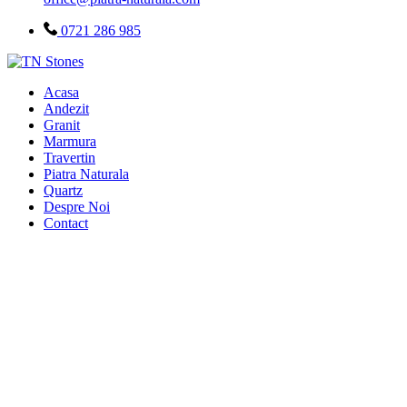
0721 286 985
Acasa
Andezit
Granit
Marmura
Travertin
Piatra Naturala
Quartz
Despre Noi
Contact