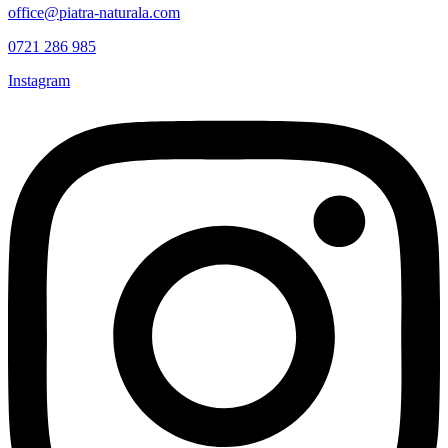
office@piatra-naturala.com
0721 286 985
Instagram