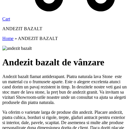
Cart
ANDEZIT BAZALT
Home
»
ANDEZIT BAZALT
Andezit bazalt de vânzare
Andezit bazalt fiamat antiderapant. Piatra naturala lava Stone este
un material cu o frumusete aparte. Este o alegere excelenta atunci
cand dorim un pavaj rezistent in timp. In deozitele nostre veti gasi un
stoc mare de lava stone, la preț bun de andezit granit. Va invitam sa
vizitari Showroom-urile noastre unde un consultat va ajuta sa alegeti
produsele din piatra naturala.
Va oferim o varietate larga de produse din andezit. Placare andezit,
piatra cubica, borduri si rigole, trepte, glafuri antracit pentru exterior
si interior, dale, pavele, scapitat. De asemenea si multe alte produse
personalizate dupa dimensiunea dorita de client. Daca doriti placaje