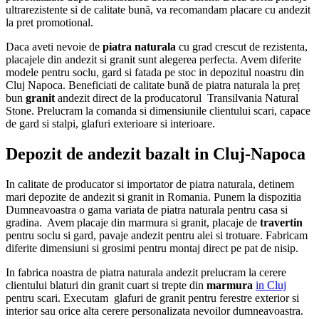
ultrarezistente si de calitate bună, va recomandam placare cu andezit
la pret promotional.
Daca aveti nevoie de
piatra naturala
cu grad crescut de rezistenta,
placajele din andezit si granit sunt alegerea perfecta. Avem diferite
modele pentru soclu, gard si fatada pe stoc in depozitul noastru din
Cluj Napoca. Beneficiati de calitate bună de piatra naturala la preț
bun
granit
andezit direct de la producatorul Transilvania Natural
Stone. Prelucram la comanda si dimensiunile clientului scari, capace
de gard si stalpi, glafuri exterioare si interioare.
Depozit de andezit bazalt in Cluj-Napoca
In calitate de producator si importator de piatra naturala, detinem
mari depozite de andezit si granit in Romania. Punem la dispozitia
Dumneavoastra o gama variata de piatra naturala pentru casa si
gradina. Avem placaje din marmura si granit, placaje de
travertin
pentru soclu si gard, pavaje andezit pentru alei si trotuare. Fabricam
diferite dimensiuni si grosimi pentru montaj direct pe pat de nisip.
In fabrica noastra de piatra naturala andezit prelucram la cerere
clientului blaturi din granit cuart si trepte din
marmura
in Cluj
pentru scari. Executam glafuri de granit pentru ferestre exterior si
interior sau orice alta cerere personalizata nevoilor dumneavoastra.