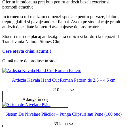
Oferim intotdeauna preț bun pentru andezit bazalt exterior si
promotii atractive.
In termen scurt realizam comenzi speciale pentru pervaze, blaturi,
trepte, glafuri si pavaje andezit fiamat. Avem pe stoc placaje granit
andezit de calitate la preturi avantajoase de producator.
Stocuri mari de placaj andezit,piatra cubica si borduri la depozitul
Transilvania Natural Stones Cluj.
Cere oferta chiar acum!!!
Gamă mare de produse în stoc
Ardezia Kavala Hand Cut Roman Pattern de 2.5 – 4.5 cm
210
lei
+TVA
Adaugă în coș
Sistem De Nivelare Plăcilor – Punga Clipsuri sau Pene (100 buc)
39
lei
+TVA