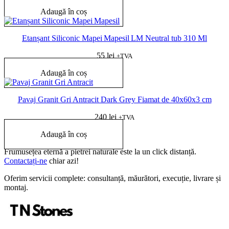
Adaugă în coș
Etanșant Siliconic Mapei Mapesil LM Neutral tub 310 Ml
55
lei
+TVA
Adaugă în coș
Pavaj Granit Gri Antracit Dark Grey Fiamat de 40x60x3 cm
240
lei
+TVA
Adaugă în coș
Frumusețea eternă a pietrei naturale este la un click distanță.
Contactați-ne
chiar azi!
Oferim servicii complete: consultanță, măurători, execuție, livrare și
montaj.