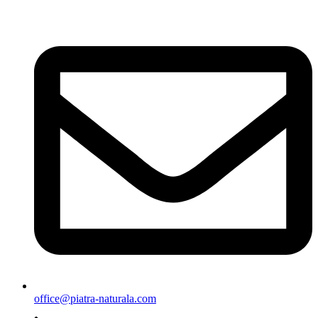
Sari
la
conținut
office@piatra-naturala.com