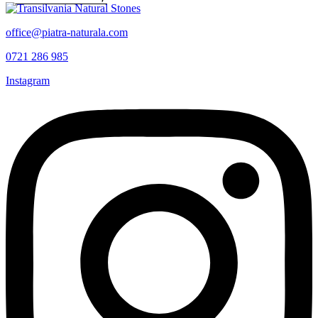
office@piatra-naturala.com
0721 286 985
Instagram