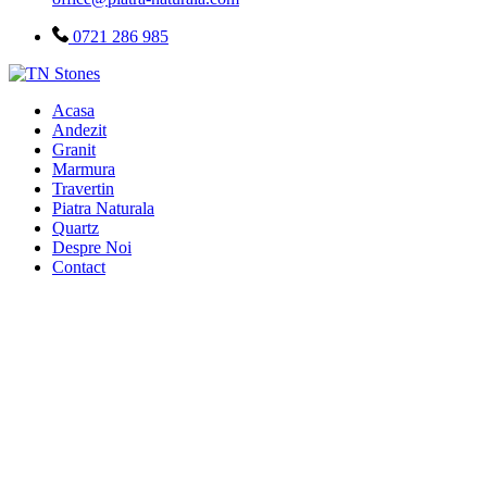
0721 286 985
Acasa
Andezit
Granit
Marmura
Travertin
Piatra Naturala
Quartz
Despre Noi
Contact