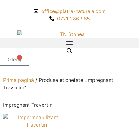
office@piatra-naturala.com
0721 286 985
0
0
lei
Prima pagină
/ Produse etichetate „Impregnant
Travertin”
Impregnant Travertin