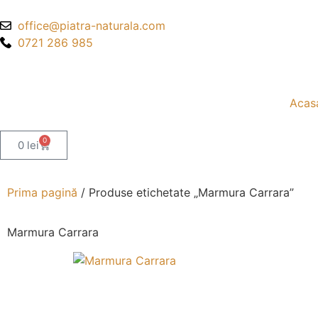
office@piatra-naturala.com
0721 286 985
Acas
0
0
lei
Prima pagină
/ Produse etichetate „Marmura Carrara”
Marmura Carrara