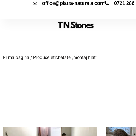
office@piatra-naturala.com
0721 286
Prima pagină
/ Produse etichetate „montaj blat”