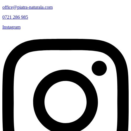
office@piatra-naturala.com
0721 286 985
Instagram