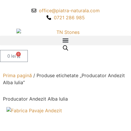
office@piatra-naturala.com
0721 286 985
0
0
lei
Prima pagină
/ Produse etichetate „Producator Andezit
Alba Iulia”
Producator Andezit Alba Iulia