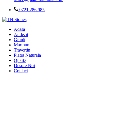
0721 286 985
Acasa
Andezit
Granit
Marmura
Travertin
Piatra Naturala
Quartz
Despre Noi
Contact