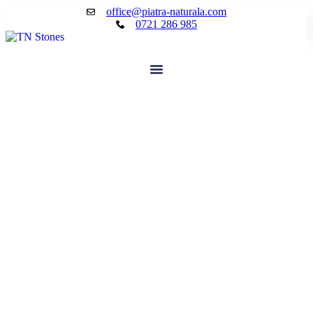
Sari
office@piatra-naturala.com
la
0721 286 985
conținut