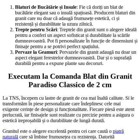
Blaturi de Bucătărie și Insule
: Fie că doriți un blat de
bucătărie elegant sau o insulă spațioasă. Producem blaturi din
granit care nu doar că adaugă frumusețe estetică, ci și
rezistență și durabilitate la uzura zilnică.
Trepte pentru Scări
: Treptele din granit sunt o alegere ideală
pentru a conferi un aspect sofisticat și durabilitate la scările
dumneavoastră. Pot fi personalizate în funcție de dimensiuni și
finisaje pentru a se potrivi perfect spațiului.
Pervaze la Geamuri
: Pervazele din granit adaugă nu doar un
aspect elegant ferestrelor dumneavoastră. Dar și o suprafață
durabilă pentru a expune plante sau decoruri.
Executam la Comanda Blat din Granit
Paradiso Classico de 2 cm
La TNS, începem cu lastre de granit de cea mai înaltă calitate. Si le
transformăm în piese personalizate care îndeplinesc cele mai
exigente cerințe de design și funcționalitate. Fiecare piesă este atent
prelucrată, iar finisajele sunt realizate cu precizie pentru a asigura o
estetică ireproșabilă și o durabilitate de lungă durată.
Granitul este o alegere excelentă pentru cei care caută o
piatră
naturală
care să îmbine frumusețea cu rezistența. Datorită