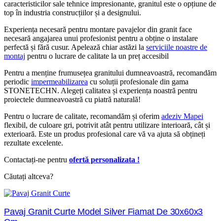
caracteristicilor sale tehnice impresionante, granitul este o opțiune de
top în industria construcțiilor și a designului.
Experiența necesară pentru montare pavajelor din granit face
necesară angajarea unui profesionist pentru a obține o instalare
perfectă și fără cusur. Apelează chiar astăzi la
serviciile noastre de
montaj
pentru o lucrare de calitate la un preț accesibil
Pentru a menține frumusețea granitului dumneavoastră, recomandăm
periodic
impermeabilizarea
cu soluții profesionale din gama
STONETECHN. Alegeți calitatea și experiența noastră pentru
proiectele dumneavoastră cu piatră naturală!
Pentru o lucrare de calitate, recomandăm și oferim
adeziv Mapei
flexibil, de culoare gri, potrivit atât pentru utilizare interioară, cât și
exterioară. Este un produs profesional care vă va ajuta să obțineți
rezultate excelente.
Contactați-ne pentru
ofertă personalizata !
Căutați altceva?
Pavaj Granit Curte Model Silver Fiamat De 30x60x3