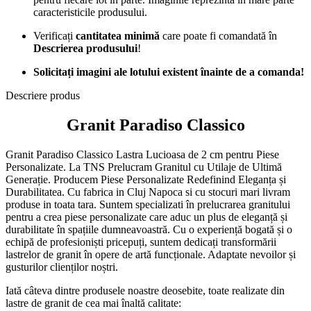
caracteristicile produsului.
Verificați
cantitatea minimă
care poate fi comandată în
Descrierea produsului
!
Solicitați imagini ale lotului existent înainte de a comanda!
Descriere produs
Granit Paradiso Classico
Granit Paradiso Classico Lastra Lucioasa de 2 cm pentru Piese
Personalizate. La TNS Prelucram Granitul cu Utilaje de Ultimă
Generație. Producem Piese Personalizate Redefinind Eleganța și
Durabilitatea. Cu fabrica in Cluj Napoca si cu stocuri mari livram
produse in toata tara. Suntem specializati în prelucrarea granitului
pentru a crea piese personalizate care aduc un plus de eleganță și
durabilitate în spațiile dumneavoastră. Cu o experiență bogată și o
echipă de profesioniști pricepuți, suntem dedicați transformării
lastrelor de granit în opere de artă funcționale. Adaptate nevoilor și
gusturilor clienților noștri.
Iată câteva dintre produsele noastre deosebite, toate realizate din
lastre de granit de cea mai înaltă calitate: