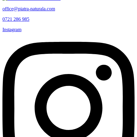
office@piatra-naturala.com
0721 286 985
Instagram