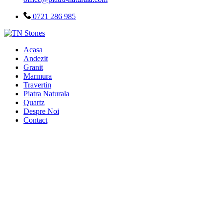
0721 286 985
Acasa
Andezit
Granit
Marmura
Travertin
Piatra Naturala
Quartz
Despre Noi
Contact