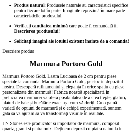
Produs natural
: Produsele naturale au caracteristici specifice
pentru fiecare lot în parte. Imaginile reprezintă în mare parte
caracteristicile produsului.
Verificați
cantitatea minimă
care poate fi comandată în
Descrierea produsului
!
Solicitați imagini ale lotului existent înainte de a comanda!
Descriere produs
Marmura Portoro Gold
Marmura Portoro Gold. Lastra Lucioasa de 2 cm pentru piese
speciale la comanda. Marmura Portoro Gold, pe stoc in depozitul
nostru. Descoperă rafinamentul și eleganța în orice spațiu cu piese
personalizate din marmură! Fabrica noastră specializată în
prelucrarea marmurei vă oferă posibilitatea de a crea trepte, glafuri,
blaturi de baie și bucătărie exact așa cum vă doriți. Cu o gamă
variată de opțiuni de marmură și o echipă experimentată, suntem
gata să vă ajutăm să vă transformați visurile în realitate.
TN Stones este producător si importator de marmura, compozit
quartz, granit si piatra onix. Deținem depozit cu piatra naturala in