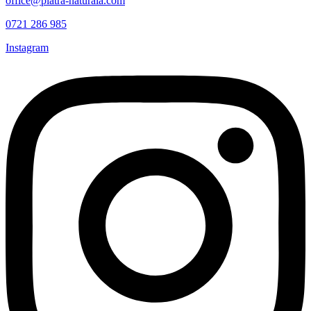
office@piatra-naturala.com
0721 286 985
Instagram