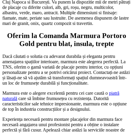
Cluj Napoca si București. Va punem la dispozitie mii de metri pătrați
de placaje cu diferite culori, alb, gri, roșu, negru, multicolor,
albastru, verde, maro, antracit. Multiple dimensiuni si finisaje:
fiamate, mate, periate sau lustruite. De asemenea dispunem de lastre
mari de granit, onix, quartz compozit si travertin.
Oferim la Comanda Marmura Portoro
Gold pentru blat, insula, trepte
Dacă căutati o solutia cu adevarat durabila și eleganta pentru
amenajarea spațiilor interioare, marmura este alegerea perfectă. La
TNS, oferim o gamă variată de placaje pentru interior, cu opțiuni
personalizate pentru a se potrivi oricărui proiect. Contactați-ne astăzi
și lăsați-ne să vă ajutăm să transformați spațiul dumneavoastră într-
un loc de frumusețe durabilă și funcționalitate.
Marmura este o alegere excelentă pentru cei care caută o
piatră
naturală
care să îmbine frumusețea cu rezistența. Datorită
caracteristicilor sale tehnice impresionante, marmura este o opțiune
de top în industria construcțiilor și a designului.
Experiența necesară pentru montare placajelor din marmura face
necesară angajarea unui profesionist pentru a obține o instalare
perfectă și fără cusur. Apelează chiar astăzi la serviciile noastre de