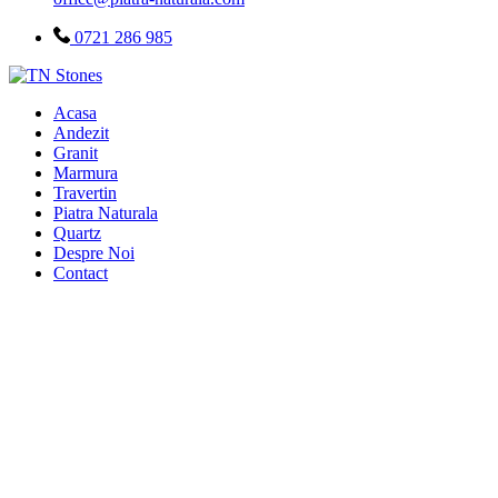
0721 286 985
Acasa
Andezit
Granit
Marmura
Travertin
Piatra Naturala
Quartz
Despre Noi
Contact