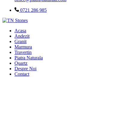
0721 286 985
Acasa
Andezit
Granit
Marmura
Travertin
Piatra Naturala
Quartz
Despre Noi
Contact