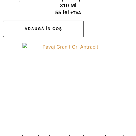
310 Ml
55
lei
+TVA
ADAUGĂ ÎN COȘ