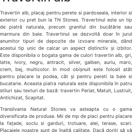
Travertin alb, placaj pentru perete si pardoseala, interior si
exterior cu pret bun la TN Stones. Travertinul este un tip
de piatră naturala, precum granitul din bucătărie sau
marmura din baie. Travertinul se dezvoltă doar în jurul
anumitor tipuri de depozite de izvoare minerale, dând
acestui tip unic de calcar un aspect distinctiv și izbitor.
Este disponibila o bogata gama de culori travertin alb, gri,
latte, Ivory, negru, antracit, silver, galben, auriu, maro,
crem, bej, multicolor. In mod obișnuit este folosit atât
pentru placare la podea, cât și pentru pereti la baie si
bucatarie. Aceasta piatra naturala este disponibila în patru
stiluri sau texturi de bază: travertin Periat, Matuit, Lustruit,
Antichizat, Scapitat.
Transilvania Natural Stones va asteapta cu o gama
diversificata de produse. Mii de mp de placi pentru placare
la fațade, soclu si garduri, trotuare, alei, terase, scari.
Placajele noastre sunt de înaltă calitate. Dacă doriți să vă