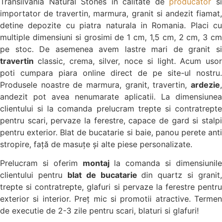
Transilvania Natural Stones in calitate de
producator
s
importator de travertin, marmura, granit si andezit fiamat,
detine depozite cu piatra naturala in Romania. Placi cu
multiple dimensiuni si grosimi de 1 cm, 1,5 cm, 2 cm, 3 cm
pe stoc. De asemenea avem lastre mari de granit si
travertin
classic, crema, silver, noce si light. Acum usor
poti cumpara piara online direct de pe site-ul nostru.
Produsele noastre de marmura, granit, travertin,
ardezie
,
andezit pot avea nenumarate aplicatii. La dimensiunea
clientului si la comanda
prelucram
trepte si contratrept
pentru scari, pervaze la ferestre, capace de gard si stalpi
pentru exterior. Blat de bucatarie si baie, panou perete anti
stropire, față de masuțe și alte piese personalizate.
Prelucram si oferim
montaj
la comanda si dimensiunile
clientului pentru
blat de bucatarie
din quartz si granit,
trepte si contratrepte, glafuri si pervaze la ferestre pentru
exterior si interior. Preț mic si promotii atractive. Termen
de executie de 2-3 zile pentru scari, blaturi si glafuri!