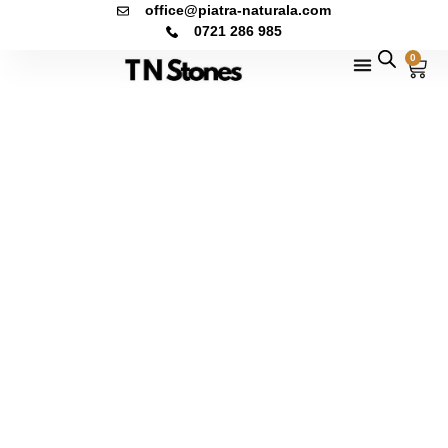
office@piatra-naturala.com
0721 286 985
0